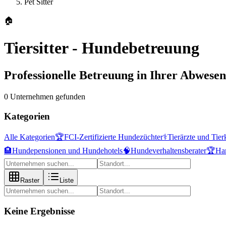
Pet Sitter
🏠
Tiersitter - Hundebetreuung
Professionelle Betreuung in Ihrer Abwesen
0 Unternehmen gefunden
Kategorien
Alle Kategorien
🏆
FCI-Zertifizierte Hundezüchter
⚕️
Tierärzte und Tier
🏨
Hundepensionen und Hundehotels
🧠
Hundeverhaltensberater
🏆
Han
Raster
Liste
Keine Ergebnisse