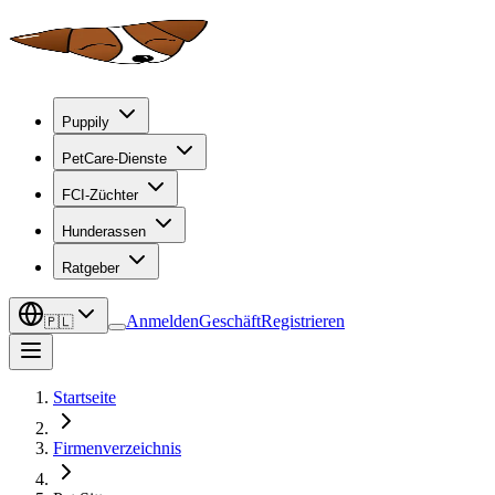
Puppily
PetCare-Dienste
FCI-Züchter
Hunderassen
Ratgeber
Anmelden
Geschäft
Registrieren
🇵🇱
Startseite
Firmenverzeichnis