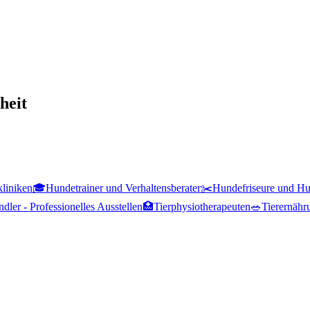
heit
kliniken
🎓
Hundetrainer und Verhaltensberater
✂️
Hundefriseure und Hu
dler - Professionelles Ausstellen
🏥
Tierphysiotherapeuten
🥗
Tierernähr