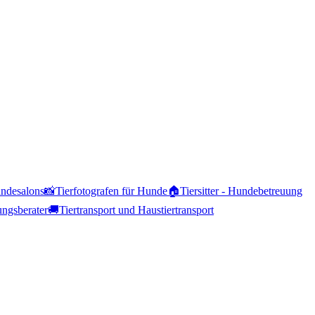
ndesalons
📸
Tierfotografen für Hunde
🏠
Tiersitter - Hundebetreuung
ungsberater
🚚
Tiertransport und Haustiertransport