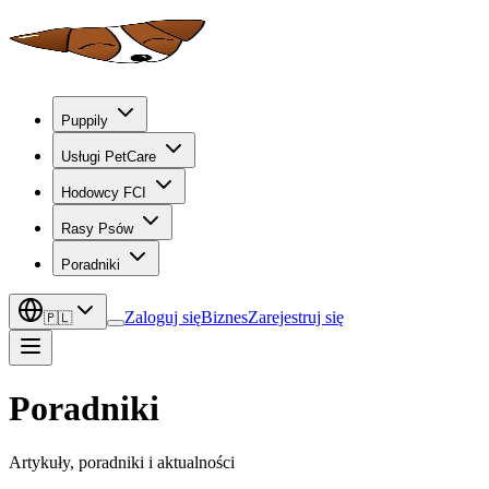
Puppily
Usługi PetCare
Hodowcy FCI
Rasy Psów
Poradniki
Zaloguj się
Biznes
Zarejestruj się
🇵🇱
Poradniki
Artykuły, poradniki i aktualności