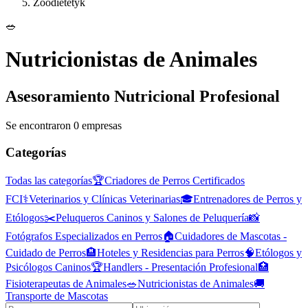
Zoodietetyk
🥗
Nutricionistas de Animales
Asesoramiento Nutricional Profesional
Se encontraron 0 empresas
Categorías
Todas las categorías
🏆
Criadores de Perros Certificados
FCI
⚕️
Veterinarios y Clínicas Veterinarias
🎓
Entrenadores de Perros y
Etólogos
✂️
Peluqueros Caninos y Salones de Peluquería
📸
Fotógrafos Especializados en Perros
🏠
Cuidadores de Mascotas -
Cuidado de Perros
🏨
Hoteles y Residencias para Perros
🧠
Etólogos y
Psicólogos Caninos
🏆
Handlers - Presentación Profesional
🏥
Fisioterapeutas de Animales
🥗
Nutricionistas de Animales
🚚
Transporte de Mascotas