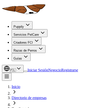
Puppily
Servicios PetCare
Criadores FCI
Razas de Perros
Guías
Iniciar Sesión
Negocio
Registrarse
🇵🇱
Inicio
Directorio de empresas