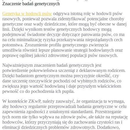
Znaczenie badań genetycznych
Genetyka w hodowli psów
odgrywa istotną rolę w hodowli psów
rasowych, ponieważ pozwala zidentyfikować potencjalne choroby
genetyczne oraz wady dziedziczne, które mogą być obecne w danej
linii. Dzięki wynikom testów genetycznych hodowcy mogą
podejmować świadome decyzje dotyczące parowania psów, co ma
na celu minimalizację ryzyka przekazywania niepożądanych cech
potomstwa. Zrozumienie profilu genetycznego zwierzęcia
umożliwia również lepsze planowanie strategii hodowlanych oraz
poprawę ogólnej jakości zdrowotnej populacji psów rasowych.
Najważniejszym znaczeniem badań genetycznych jest
potwierdzenie pokrewieństwa szczeniąt z deklarowanym rodzicem.
Dzięki badaniom genetycznym można precyzyjnie określić, czy
dane szczenię rzeczywiście pochodzi od wybitnych rodziców, co
zwiększa jego wartość hodowlaną i daje przyszłym właścicielom
pewność co do pochodzenia ich pupila.
W kontekście ZKwP, należy zauważyć, że organizacja ta wymaga,
aby hodowcy regularnie przeprowadzali badania genetyczne w celu
zapewnienia zgodności z ustalonymi standardami. Przestrzeganie
tych norm nie tylko wpływa na zdrowie psów, ale także na reputację
hodowców, którzy przyczyniają się do zachowania czystości ras i
eliminacji dziedzicznych problemów zdrowotnych. Dodatkowo,