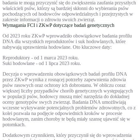
badania te mogą przyczynić się do zwiększenia zaufania przyszłych
właścicieli psów, którzy są bardziej skłonni do wybierania psów
pochodzących od hodowców odpowiedzialnych i przejrzystych w
zakresie informacji o zdrowiu swoich zwierząt.
Wymagania FCI i ZKwP dotyczące badań genetycznych
Od 2023 roku ZKwP wprowadziło obowiązkowe badania profilu
DNA dla wszystkich reproduktorów i suk hodowlanych, które
nabywają uprawnienia hodowlane. Oto kluczowe daty:
Reproduktory - od 1 marca 2023 roku.
Suki hodowlane - od 1 lipca 2023 roku.
Decyzja o wprowadzeniu obowiązkowych badań profilu DNA
przez ZKwP wynika z rosnącej potrzeby zapewnienia zdrowia
psów rasowych oraz ochrony ich dobrostanu. W obliczu coraz
większej liczby przypadków chorób genetycznych występujących
w populacji psów, hodowcy muszą mieć narzędzia do dokładnej
oceny genotypów swych zwierząt. Badania DNA umożliwiają
wczesne wykrywanie potencjalnych problemów zdrowotnych, co z
kolei pozwala na podjęcie odpowiednich kroków w procesie
hodowlanym, zanim choroby te będą miały szansę ujawnić się w
potomkach.
Dodatkowym czynnikiem, który przyczynił się do wprowadzenia