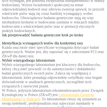
tych wymagań, jest potrzeba zwiększenia transparentności w branży
hodowlanej. Wzrost świadomości społecznej na temat
odpowiedzialnej hodowli oraz zdrowia zwierząt sprawił, że przyszli
właściciele psów stają się coraz bardziej wymagający wobec
hodowców. Obowiązkowe badania genetyczne stają się więc
niezbędnym krokiem w budowaniu zaufania w relacjach między
hodowcami a właścicielami psów oraz w promocji etycznych
praktyk hodowlanych.
Jak przeprowadzić badania genetyczne krok po kroku
Identyfikacja wymaganych testów dla konkretnej rasy
Każda rasa może mieć specyficzne wymagania dotyczące badań
genetycznych. Ważne jest, aby zapoznać się z zaleceniami FCI oraz
ZKwP dla danej rasy.
Wybór wiarygodnego laboratorium
Wybór wiarygodnego laboratorium jest kluczowy dla hodowców,
którzy chcą mieć pewność co do autentyczności i dokładności
badań genetycznych swoich psów. Zaleca się współpracę z
laboratoriami, które posiadają odpowiednie certyfikaty oraz bogate
doświadczenie w analizach genetycznych, szczególnie tych
związanych z rasowymi psami.
W Polsce, jedynym laboratorium rekomendowanym przez Związek
Kynologiczny w Polsce (ZKwP) jest
Laboratorium Genetyki
Molekularnej w Balicach
. To laboratorium cieszy się uznaniem za
swoją rzetelność, profesjonalizm oraz najwyższe standardy w