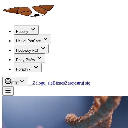
Puppily
Usługi PetCare
Hodowcy FCI
Rasy Psów
Poradniki
Zaloguj się
Biznes
Zarejestruj się
🇵🇱