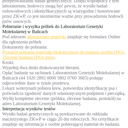
przeprowadzaniu badań genetycznych. Dzięki współpracy z tym
laboratorium, hodowcy mogą być pewni, że wyniki badań
rodowodowych i identyfikacyjnych są wiarygodne i honorowane
przez ZKwP, co jest niezmiernie ważne przy prowadzeniu hodowli
psów rasowych.
Pobieranie i wysyłka próbek do Laboratorium Genetyki
Molekularnej w Balicach
Pod adresem
laboratorium genetyki
znajduje się formularz Online
dla zgłoszenia próbek
Dokumenty do pobrania:
Protokół pobrania materiału biologicznego do badania profilu DNA
.
Zlecenie badania DNA psów
.
Kroki:
Wypełnij dwa druki drukowanymi literami.
Opłać badanie na rachunek Laboratorium Genetyki Molekularnej w
Balicach (44 1020 2892 0000 5802 0760 3683) podając
odpowiednie dane w tytule przelewu.
Lekarz weterynarii pobiera krew, potwierdza identyfikację psa i
poświadcza zgodność danych własnoręcznym podpisem i pieczątką.
Wyślij kompletne zlecenie (próbka, zlecenie badania, protokół) na
adres Laboratorium Genetyki Molekularnej.
Interpretacja wyników testów
Wyniki badań genetycznych są przekazywane do oddziału
macierzystego ZKwP w ciągu 20 dni roboczych. Na certyfikacie
znajduje się informacja o osobie pobierającej materiał do badania.